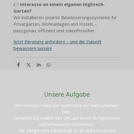
👉
Interesse an einem eigenen Hightech-
Garten?
Wir installieren smarte Bewässerungssysteme für
Privatgärten, Wohnanlagen und Hotels –
passgenau, effizient und zukunftssicher.
Jetzt Beratung anfordern – und die Zukunft
bewässern lassen!
T
T
T
T
e
e
e
e
i
i
i
i
l
l
l
l
e
e
e
e
n
n
n
n
Unsere Aufgabe
Wir möchten Ihnen das wertvollste der Welt schenken:
Zeit!
Genießen Sie endlich Ihre Zeit auf Ihrem fachgerechten
und erholsamen Grundstück.
Wir pflegen Ihre Landschaft so als wäre es unsere