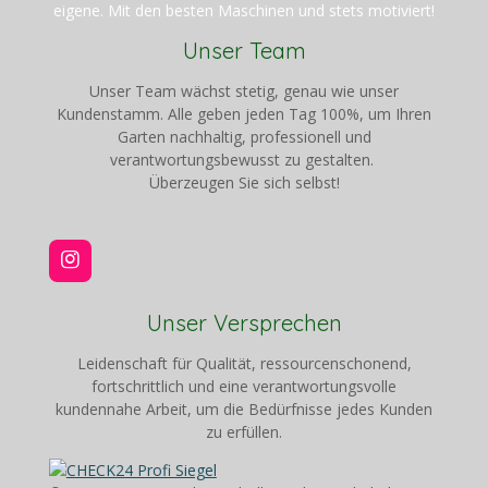
eigene. Mit den besten Maschinen und stets motiviert!
Unser Team
Unser Team wächst stetig, genau wie unser
Kundenstamm. Alle geben jeden Tag 100%, um Ihren
Garten nachhaltig, professionell und
verantwortungsbewusst zu gestalten.
Überzeugen Sie sich selbst!
I
n
s
Unser Versprechen
t
a
Leidenschaft für Qualität, ressourcenschonend,
g
fortschrittlich und eine verantwortungsvolle
r
a
kundennahe Arbeit, um die Bedürfnisse jedes Kunden
m
zu erfüllen.